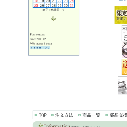
赤字＝休業日です
Four seasons
since 2005.02
Web master Sakura