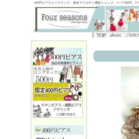
400円ピアスとイヤリング・激安アクセサリ通販ショップ。1ペア400円、