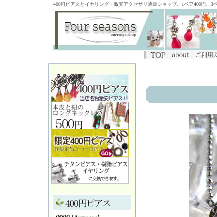
400円ピアスとイヤリング・激安アクセサリ通販ショップ。1ペア400円、