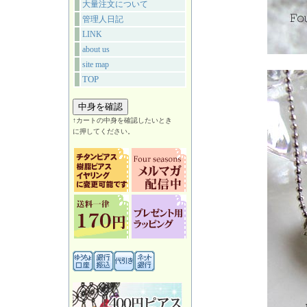
大量注文について
管理人日記
LINK
about us
site map
TOP
↑カートの中身を確認したいとき
に押してください。