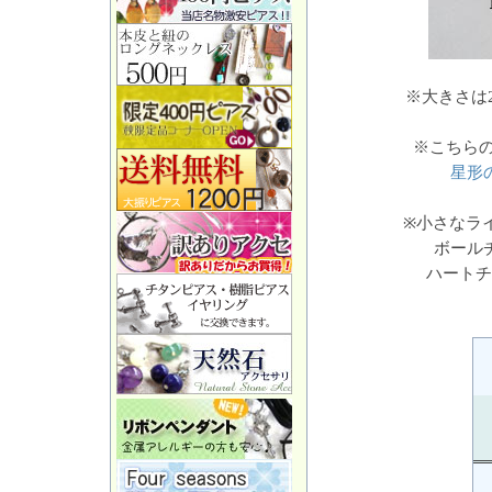
※大きさは
※こちら
星形
※小さなラ
ボール
ハートチ