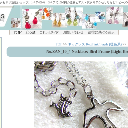
アクセサリ通販ショップ。1ペア400円、3ペアで1000円の激安ピアス・訳ありアクセサリなど！ビー
TOP
>>
ネックレス Red/Pink/Purple (暖色系)
>>
No.ZAN_10_4 Necklace: Bird Frame (Light Br