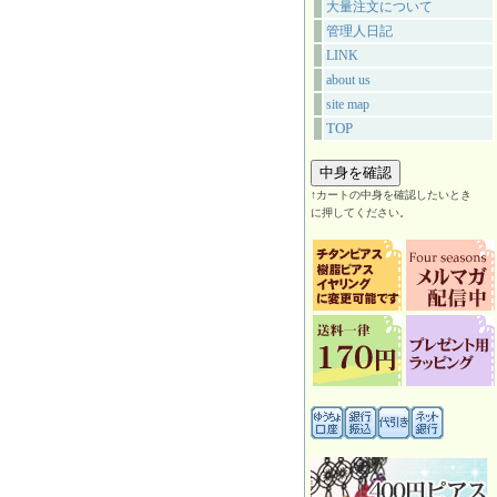
大量注文について
管理人日記
LINK
about us
site map
TOP
↑カートの中身を確認したいとき
に押してください。