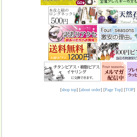
[
shop top
] [
about order
] [
Page Top
] [
TOP
]