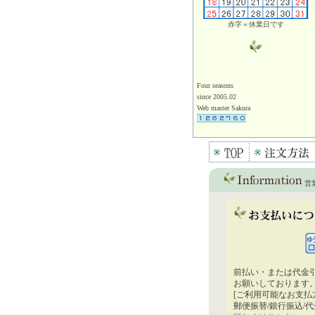
赤字＝休業日です
Four seasons
since 2005.02
Web master Sakura
営
前払い・または代金
お願いしております
[ご利用可能なお支払
郵便振替/銀行振込/