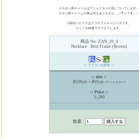
※小さい鳥チャームはアジャスターの先についています
小さい鳥チャームの裏は何もありません。（平らです。
※茶色いビーズはスワロフスキービーズです。
カットが綺麗でキラキラします。
商品 No: ZAN_10_4
Necklace : Bird Frame (Brown)
<< アイコンの意味 >>
:: size ::
約38cm + 約5cm
(アジャスター)
:: Price ::
\1,200
数量 :