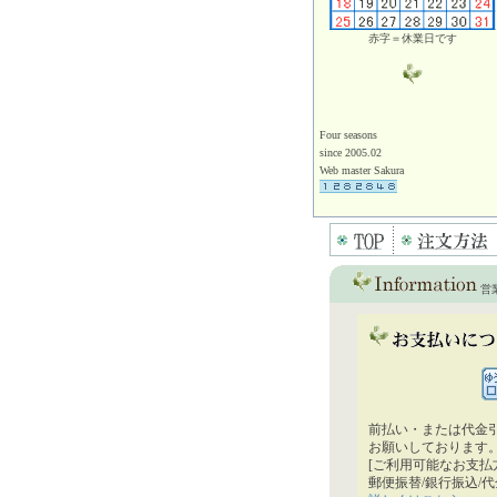
赤字＝休業日です
Four seasons
since 2005.02
Web master Sakura
営
前払い・または代金
お願いしております
[ご利用可能なお支払
郵便振替/銀行振込/