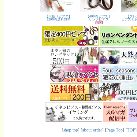
[
shop top
] [
about order
] [
Page Top
] [
TOP
]