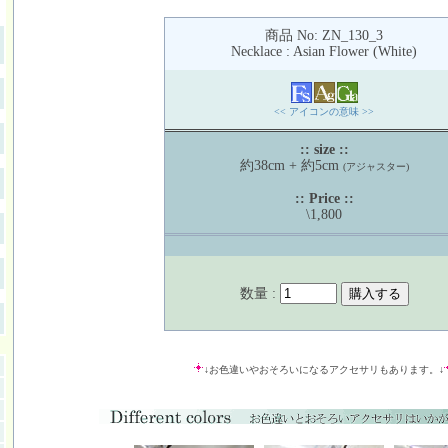
商品 No: ZN_130_3
Necklace : Asian Flower (White)
<< アイコンの意味 >>
:: size ::
約38cm + 約5cm
(アジャスター)
:: Price ::
\1,800
数量 :
↓お色違いやおそろいになるアクセサリもあります。↓