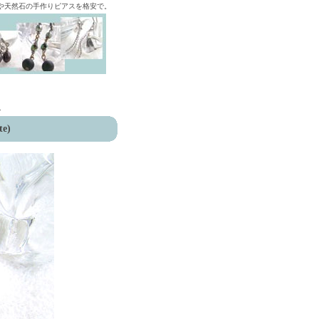
ズや天然石の手作りピアスを格安で。
>
te)