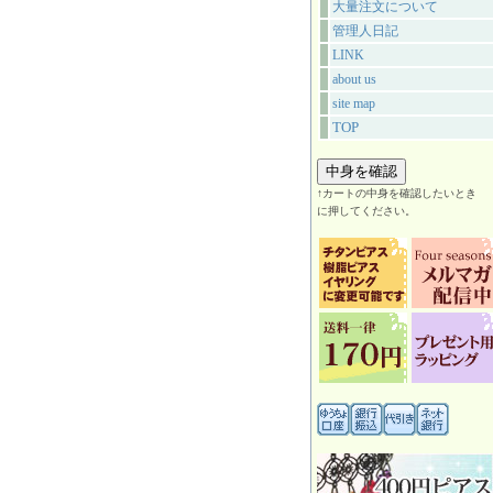
大量注文について
管理人日記
LINK
about us
site map
TOP
↑カートの中身を確認したいとき
に押してください。