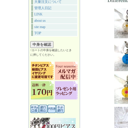
大量注文について
管理人日記
LINK
about us
site map
TOP
↑カートの中身を確認したいとき
に押してください。