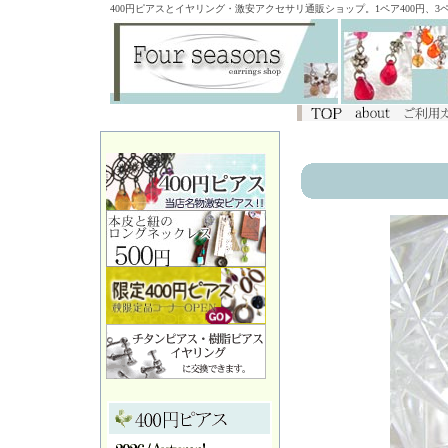
400円ピアスとイヤリング・激安アクセサリ通販ショップ。1ペア400円、