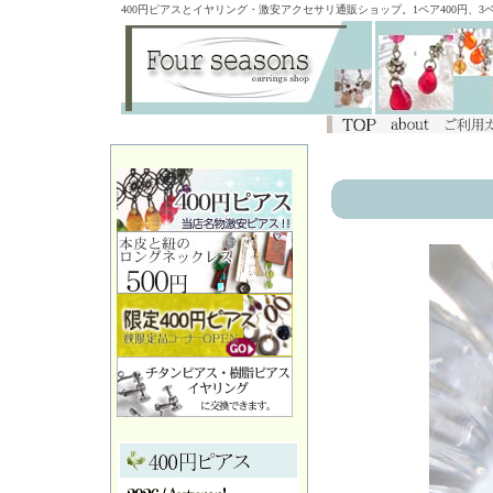
400円ピアスとイヤリング・激安アクセサリ通販ショップ。1ペア400円、