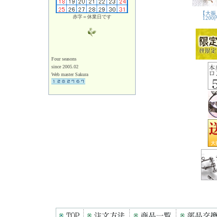
赤字＝休業日です
Four seasons
since 2005.02
Web master Sakura