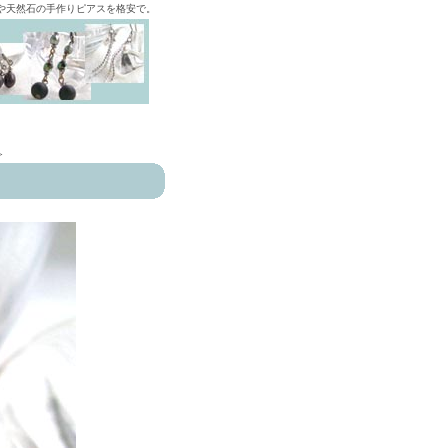
ズや天然石の手作りピアスを格安で。
>