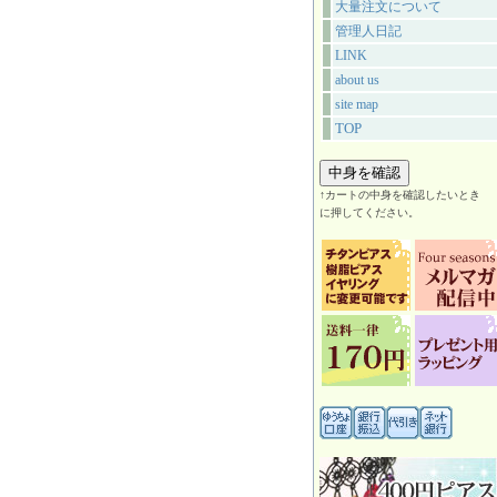
大量注文について
管理人日記
LINK
about us
site map
TOP
↑カートの中身を確認したいとき
に押してください。