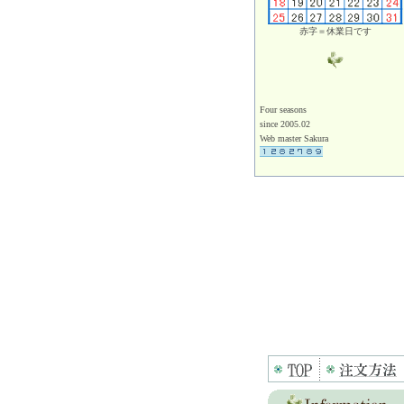
赤字＝休業日です
Four seasons
since 2005.02
Web master Sakura