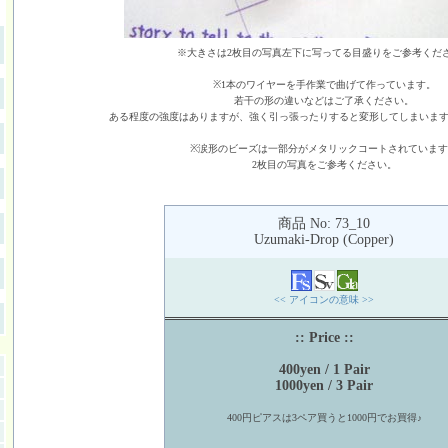
※大きさは2枚目の写真左下に写ってる目盛りをご参考くだ
※1本のワイヤーを手作業で曲げて作っています。
若干の形の違いなどはご了承ください。
ある程度の強度はありますが、強く引っ張ったりすると変形してしまいま
※涙形のビーズは一部分がメタリックコートされていま
2枚目の写真をご参考ください。
商品 No: 73_10
Uzumaki-Drop (Copper)
<< アイコンの意味 >>
:: Price ::
400yen / 1 Pair
1000yen / 3 Pair
400円ピアスは3ペア買うと1000円でお買得♪