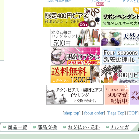
[
shop top
] [
about order
] [
Page Top
] [
TOP
]