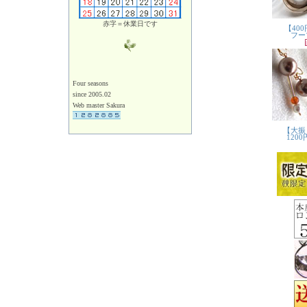
赤字＝休業日です
Four seasons
since 2005.02
Web master Sakura