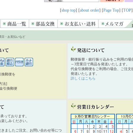
[
shop top
] [
about order
] [
Page Top
] [
TOP
]
業日・お支払いなど
郵便振替・銀行振り込みをご利用の場
～3営業日で商品を発送いたします。
代金引換郵便をご利用の場合、ご注文後
発送いたします。
引換郵便を
詳しくはこちら
。
方法]
代金引換郵便
時間承っております。
お楽しみください。
だきましたご注文、お問い合わせ等につ