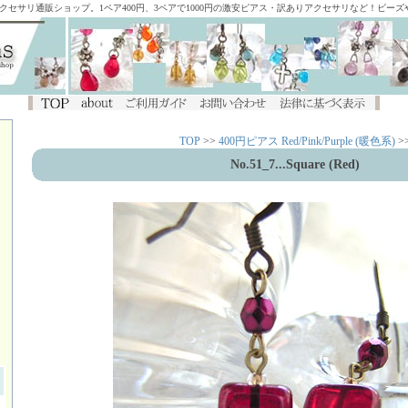
アクセサリ通販ショップ。1ペア400円、3ペアで1000円の激安ピアス・訳ありアクセサリなど！ビー
TOP
>>
400円ピアス Red/Pink/Purple (暖色系)
>
No.51_7...Square (Red)