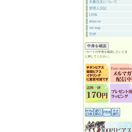
大量注文について
管理人日記
LINK
about us
site map
TOP
↑カートの中身を確認したいとき
に押してください。