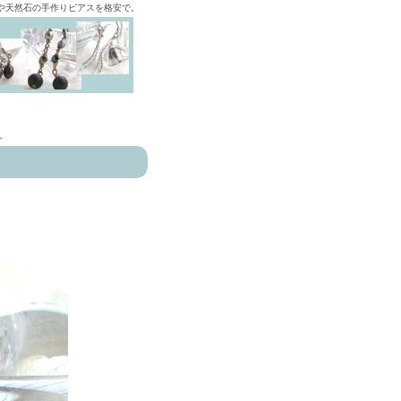
ズや天然石の手作りピアスを格安で。
>