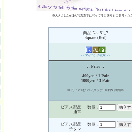
※大きさは2枚目の写真左下に写ってる目盛りをご参考くだ
商品 No: 51_7
Square (Red)
<< アイコンの意味 >>
:: Price ::
400yen / 1 Pair
1000yen / 3 Pair
400円ピアスは3ペア買うと1000円でお買得♪
ピアス部品
数量 :
通常
ピアス部品
数量 :
チタン