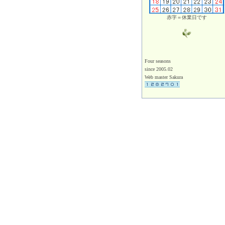
赤字＝休業日です
Four seasons
since 2005.02
Web master Sakura