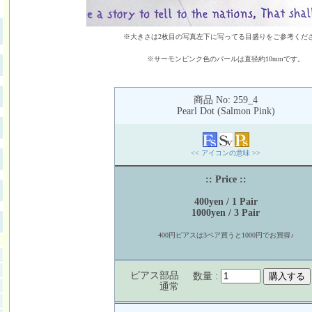
※大きさは2枚目の写真左下に写ってる目盛りをご参考くだ
※サーモンピンク色のパールは直径約10mmです。
商品 No: 259_4
Pearl Dot (Salmon Pink)
<< アイコンの意味 >>
:: Price ::
400yen / 1 Pair
1000yen / 3 Pair
400円ピアスは3ペア買うと1000円でお買得♪
ピアス部品
数量 :
通常