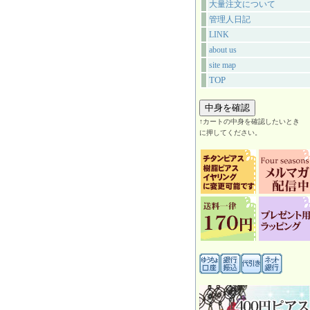
大量注文について
管理人日記
LINK
about us
site map
TOP
↑カートの中身を確認したいとき
に押してください。