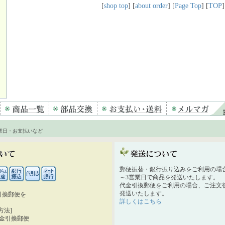
[
shop top
] [
about order
] [
Page Top
] [
TOP
]
業日・お支払いなど
郵便振替・銀行振り込みをご利用の場
～3営業日で商品を発送いたします。
代金引換郵便をご利用の場合、ご注文後
発送いたします。
引換郵便を
詳しくはこちら
。
方法]
代金引換郵便