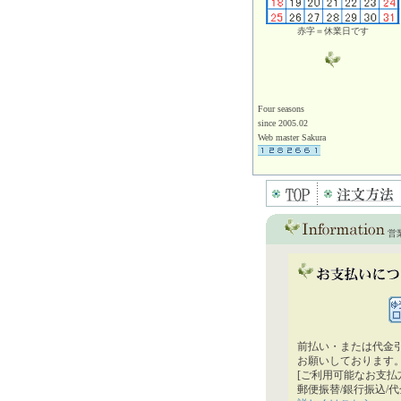
赤字＝休業日です
Four seasons
since 2005.02
Web master Sakura
営
前払い・または代金
お願いしております
[ご利用可能なお支払
郵便振替/銀行振込/