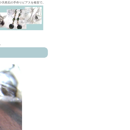
ズや天然石の手作りピアスを格安で。
>