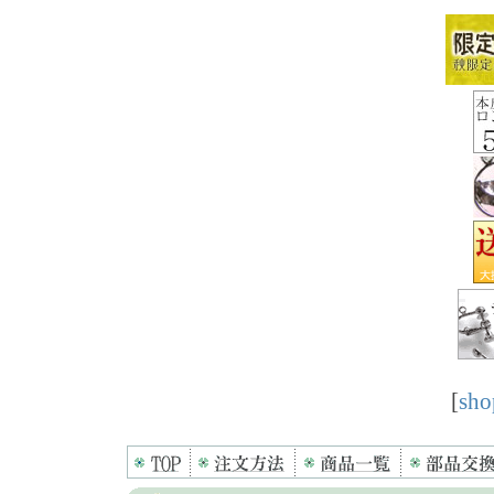
[
sho