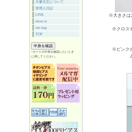
大量注文について
管理人日記
LINK
※大きさは
about us
site map
※クロス
TOP
※ピンク
↑カートの中身を確認したいとき
に押してください。