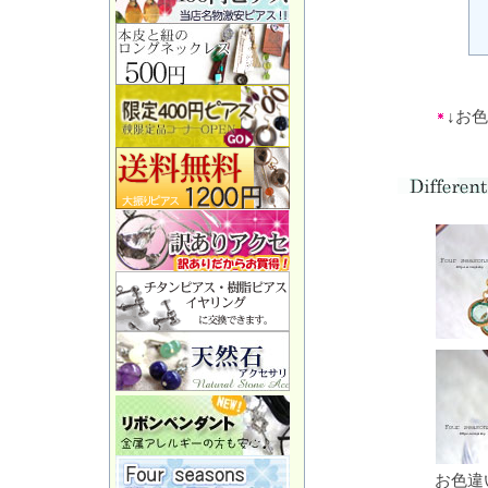
↓お
お色違