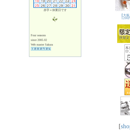
赤字＝休業日です
Four seasons
since 2005.02
Web master Sakura
[
sho