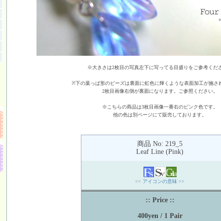
※大きさは2枚目の写真左下に写ってる目盛りをご参考くだ
※下の葉っぱ形のビーズは裏面に虹色に輝くような表面加工が施さ
2枚目画像右側が裏面になります。ご参照ください。
※こちらの商品は3枚目画像一番右のピンク色です。
他の色は別ページにて販売しております。
商品 No: 219_5
Leaf Line (Pink)
<< アイコンの意味 >>
:: Price ::
400yen / 1 Pair