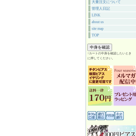
大量注文について
管理人日記
LINK
about us
site map
TOP
↑カートの中身を確認したいとき
に押してください。