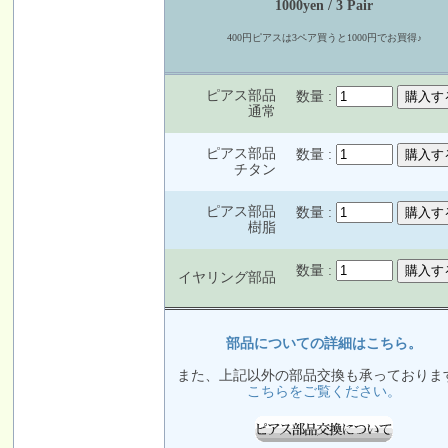
1000yen / 3 Pair
400円ピアスは3ペア買うと1000円でお買得♪
ピアス部品
数量 :
通常
ピアス部品
数量 :
チタン
ピアス部品
数量 :
樹脂
数量 :
イヤリング部品
部品についての詳細はこちら。
また、上記以外の部品交換も承っておりま
こちらをご覧ください。