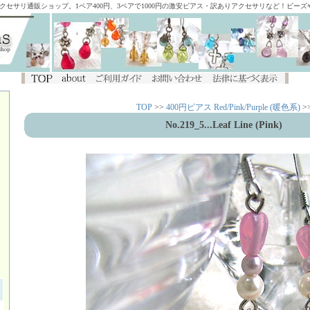
アクセサリ通販ショップ。1ペア400円、3ペアで1000円の激安ピアス・訳ありアクセサリなど！ビー
TOP
>>
400円ピアス Red/Pink/Purple (暖色系)
>
No.219_5...Leaf Line (Pink)