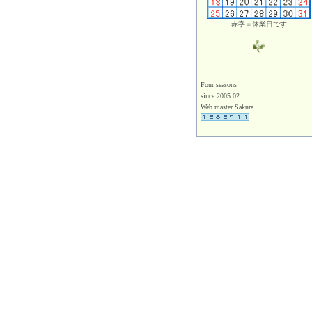
赤字＝休業日です
Four seasons
since 2005.02
Web master Sakura