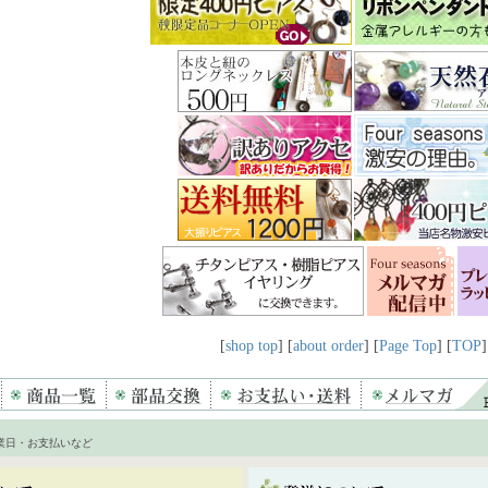
[
shop top
] [
about order
] [
Page Top
] [
TOP
]
業日・お支払いなど