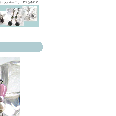
ズや天然石の手作りピアスを格安で。
>