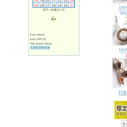
赤字＝休業日です
Four seasons
since 2005.02
Web master Sakura