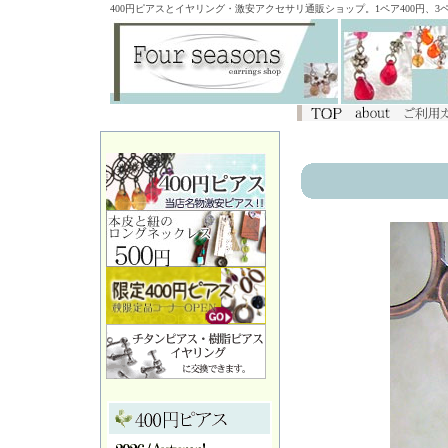
400円ピアスとイヤリング・激安アクセサリ通販ショップ。1ペア400円、