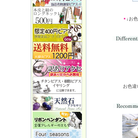
↓お
お色違