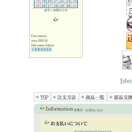
赤字＝休業日です
Four seasons
since 2005.02
Web master Sakura
[
sho
営業日・お支払いなど