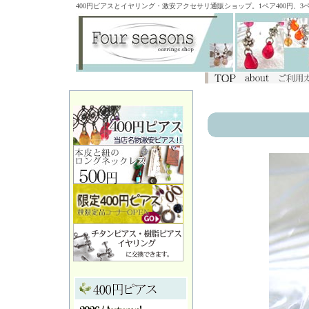
400円ピアスとイヤリング・激安アクセサリ通販ショップ。1ペア400円、