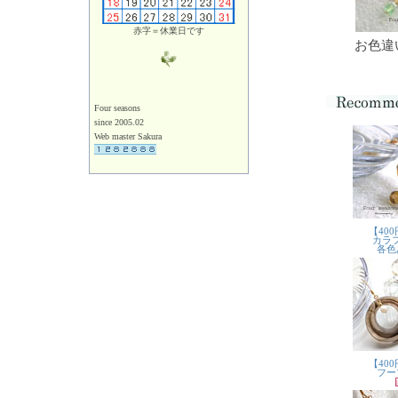
赤字＝休業日です
お色違
Four seasons
since 2005.02
Web master Sakura