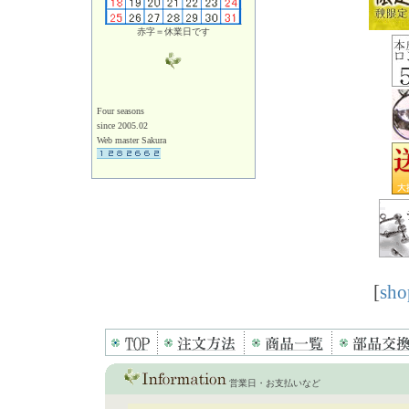
赤字＝休業日です
Four seasons
since 2005.02
Web master Sakura
[
sho
営業日・お支払いなど