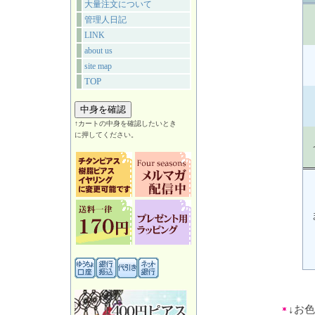
大量注文について
管理人日記
LINK
about us
site map
TOP
↑カートの中身を確認したいとき
に押してください。
↓お