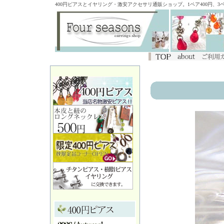
400円ピアスとイヤリング・激安アクセサリ通販ショップ。1ペア400円、