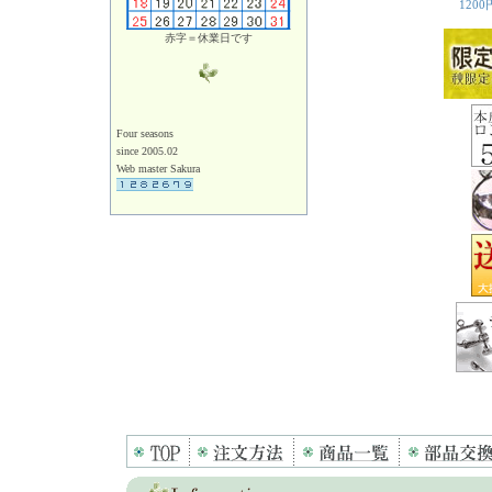
赤字＝休業日です
Four seasons
since 2005.02
Web master Sakura