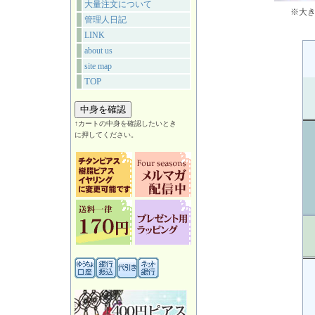
大量注文について
※大
管理人日記
LINK
about us
site map
TOP
↑カートの中身を確認したいとき
に押してください。