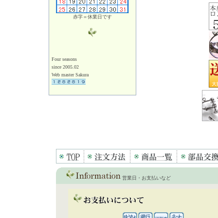
赤字＝休業日です
Four seasons
since 2005.02
Web master Sakura
営業日・お支払いなど