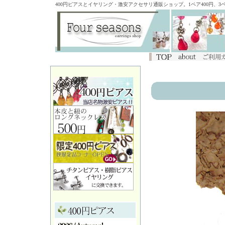
400円ピアスとイヤリング・激安アクセサリ通販ショップ。1ペア400円、