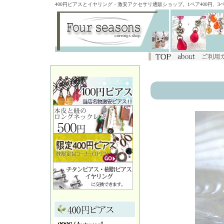
400円ピアスとイヤリング・激安アクセサリ通販ショップ。1ペア400円、