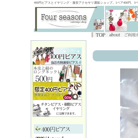
400円ピアスとイヤリング・激安アクセサリ通販ショップ。1ペア400円、