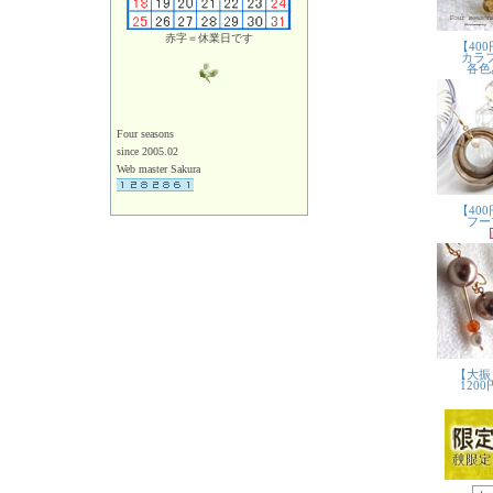
赤字＝休業日です
Four seasons
since 2005.02
Web master Sakura