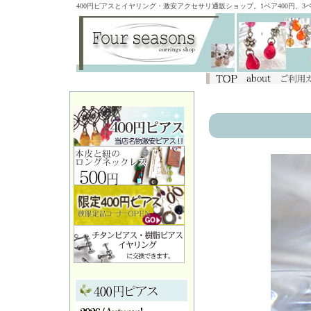
400円ピアスとイヤリング・激安アクセサリ通販ショップ。1ペア400円、