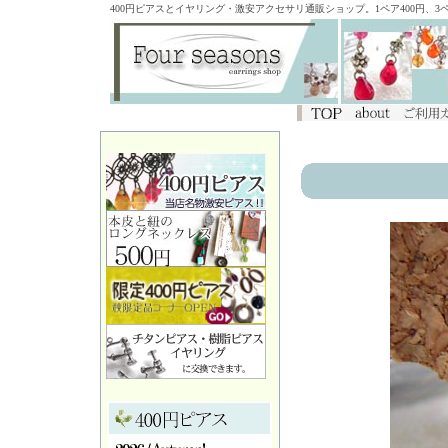
400円ピアスとイヤリング・激安アクセサリ通販ショップ。1ペア400円、