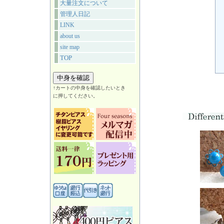
大量注文について
管理人日記
LINK
about us
site map
TOP
↑カートの中身を確認したいとき
に押してください。