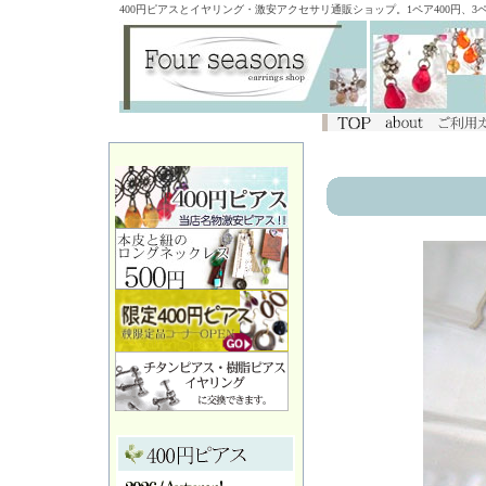
400円ピアスとイヤリング・激安アクセサリ通販ショップ。1ペア400円、