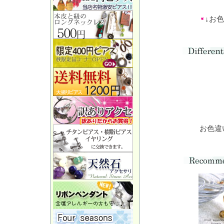
↓お
お色違