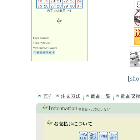
赤字＝休業日です
Four seasons
since 2005.02
Web master Sakura
[
sho
営業日・お支払いなど