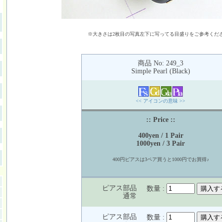
※大きさは2枚目の写真左下に写ってる目盛りをご参考くだ
商品 No: 249_3
Simple Pearl (Black)
<< アイコンの意味 >>
:: Price ::
400yen / 1 Pair
1000yen / 3 Pair
400円ピアスは3ペア買うと1000円でお買得♪
ピアス部品
数量 :
通常
ピアス部品
数量 :