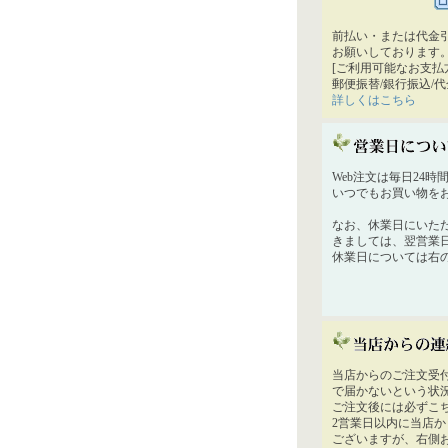
前払い・または代金
お願いしております
[ご利用可能なお支払
郵便振替/銀行振込/
詳しくはこちら
Web注文は毎日24
いつでもお買い物を
なお、休業日にいた
きましては、翌営業
休業日については右
当店からのご注文受
で届かないという状
ご注文後には必ずこ
2営業日以内に当店
ございますが、右側