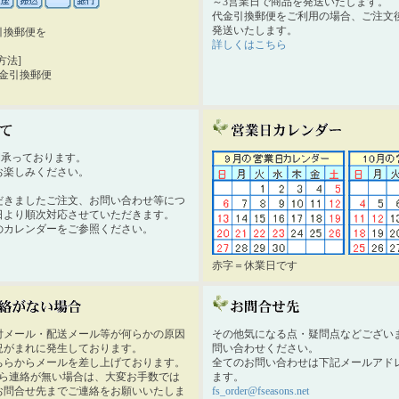
～3営業日で商品を発送いたします。
代金引換郵便をご利用の場合、ご注文後
発送いたします。
引換郵便を
詳しくはこちら
。
方法]
代金引換郵便
時間承っております。
お楽しみください。
だきましたご注文、お問い合わせ等につ
日より順次対応させていただきます。
のカレンダーをご参照ください。
赤字＝休業日です
付メール・配送メール等が何らかの原因
その他気になる点・疑問点などござい
況がまれに発生しております。
問い合わせください。
ちらからメールを差し上げております。
全てのお問い合わせは下記メールアド
から連絡が無い場合は、大変お手数では
ます。
お問合せ先までご連絡をお願いいたしま
fs_order@fseasons.net