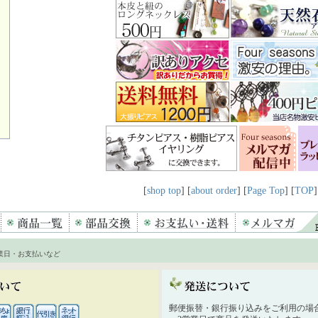
[
shop top
] [
about order
] [
Page Top
] [
TOP
]
業日・お支払いなど
郵便振替・銀行振り込みをご利用の場