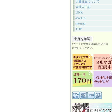
大量注文について
管理人日記
LINK
about us
site map
TOP
↑カートの中身を確認したいとき
に押してください。