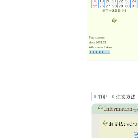
赤字＝休業日です
Four seasons
since 2005.02
Web master Sakura
営