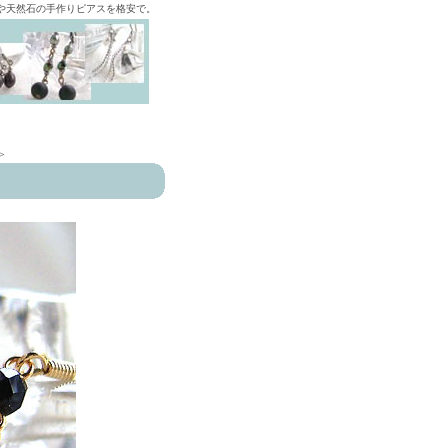
ズや天然石の手作りピアスを格安で。
>