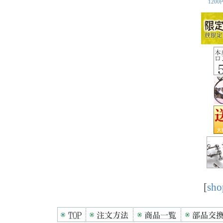
[
sho