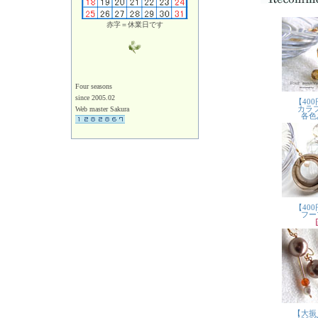
赤字＝休業日です
Four seasons
since 2005.02
Web master Sakura