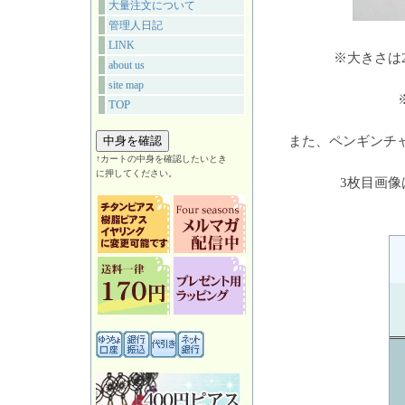
大量注文について
管理人日記
LINK
※大きさは
about us
site map
TOP
また、ペンギンチャ
↑カートの中身を確認したいとき
に押してください。
3枚目画