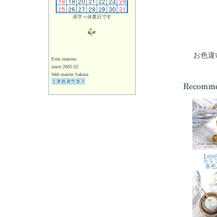
赤字＝休業日です
お色違
Four seasons
since 2005.02
Web master Sakura