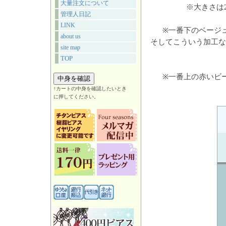
大量注文について
※大きさは
管理人日記
LINK
※一番下のベージ
about us
そしてこういう加工な
site map
TOP
※一番上の赤いビ
↑カートの中身を確認したいとき
に押してください。