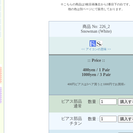
※こちらの商品は3枚目画像左から2番目下の白です。
他の色は別ページにて販売しております。
商品 No: 226_2
Snowman (White)
<< アイコンの意味 >>
:: Price ::
400yen / 1 Pair
1000yen / 3 Pair
400円ピアスは3ペア買うと1000円でお買得♪
ピアス部品
数量 :
通常
ピアス部品
数量 :
チタン