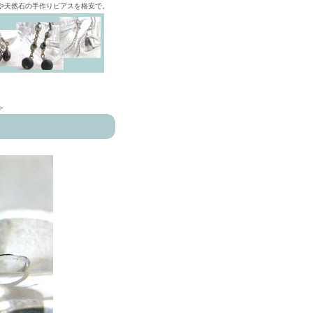
ズや天然石の手作りピアスを格安で。
>