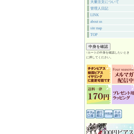
大量注文について
管理人日記
LINK
about us
site map
TOP
↑カートの中身を確認したいとき
に押してください。