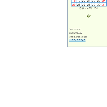
赤字＝休業日です
Four seasons
since 2005.02
Web master Sakura