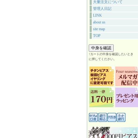
大量注文について
管理人日記
LINK
about us
site map
TOP
↑カートの中身を確認したいとき
に押してください。