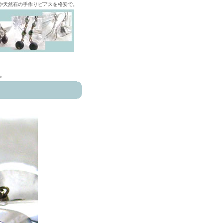
ズや天然石の手作りピアスを格安で。
>