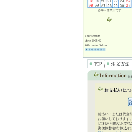
赤字＝休業日です
Four seasons
since 2005.02
Web master Sakura
営
前払い・または代金
お願いしております
[ご利用可能なお支払
郵便振替/銀行振込/