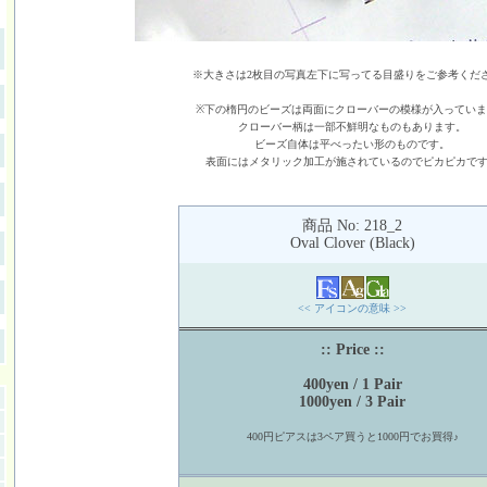
※大きさは2枚目の写真左下に写ってる目盛りをご参考くだ
※下の楕円のビーズは両面にクローバーの模様が入ってい
クローバー柄は一部不鮮明なものもあります。
ビーズ自体は平べったい形のものです。
表面にはメタリック加工が施されているのでピカピカで
商品 No: 218_2
Oval Clover (Black)
<< アイコンの意味 >>
:: Price ::
400yen / 1 Pair
1000yen / 3 Pair
400円ピアスは3ペア買うと1000円でお買得♪