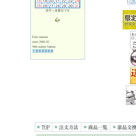
赤字＝休業日です
Four seasons
since 2005.02
Web master Sakura