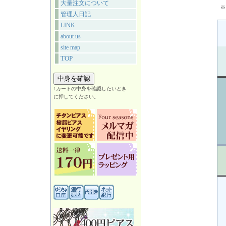
大量注文について
※
管理人日記
LINK
about us
site map
TOP
↑カートの中身を確認したいとき
に押してください。