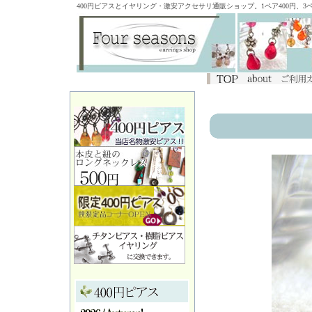
400円ピアスとイヤリング・激安アクセサリ通販ショップ。1ペア400円、