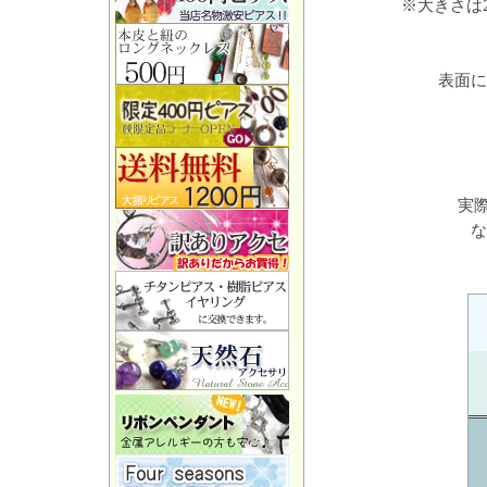
※大きさは
表面に
実
な