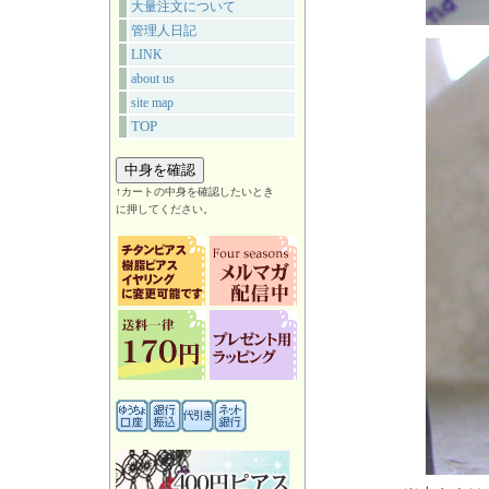
大量注文について
管理人日記
LINK
about us
site map
TOP
↑カートの中身を確認したいとき
に押してください。