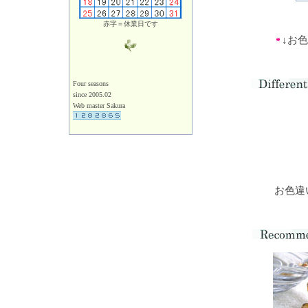
赤字＝休業日です
↓お
Four seasons
since 2005.02
Web master Sakura
お色違