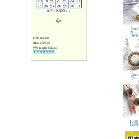
赤字＝休業日です
Four seasons
since 2005.02
Web master Sakura