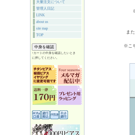
大量注文について
管理人日記
LINK
about us
site map
また
TOP
※こ
↑カートの中身を確認したいとき
に押してください。