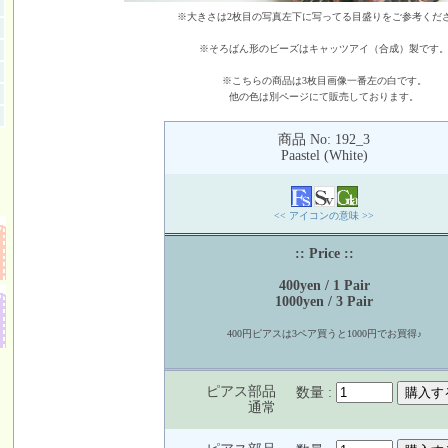
※大きさは2枚目の写真左下に写ってる目盛りをご参考くだ
※そろばん形のビーズはキャッツアイ（合成）製です
※こちらの商品は3枚目画像一番左の白です。
他の色は別ページにて販売しております。
商品 No: 192_3
Paastel (White)
<< アイコンの意味 >>
:: Price ::
400yen / 1 Pair
1000yen / 3 Pair
400円ピアスは3ペア買うと1000円でお買得♪
ピアス部品
数量 :
通常