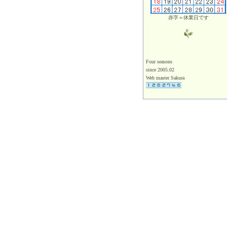
赤字＝休業日です
Four seasons
since 2005.02
Web master Sakura