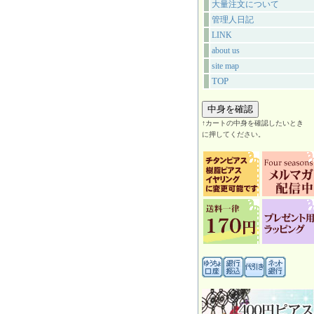
大量注文について
管理人日記
LINK
about us
site map
TOP
↑カートの中身を確認したいとき
に押してください。