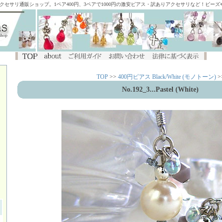
アクセサリ通販ショップ。1ペア400円、3ペアで1000円の激安ピアス・訳ありアクセサリなど！ビー
TOP
>>
400円ピアス Black/White (モノトーン)
>
No.192_3...Pastel (White)