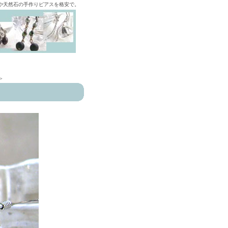
ズや天然石の手作りピアスを格安で。
>