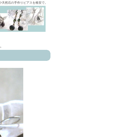
ズや天然石の手作りピアスを格安で。
>