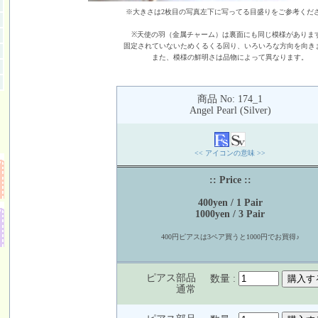
※大きさは2枚目の写真左下に写ってる目盛りをご参考くだ
※天使の羽（金属チャーム）は裏面にも同じ模様がありま
固定されていないためくるくる回り、いろいろな方向を向き
また、模様の鮮明さは品物によって異なります。
商品 No: 174_1
Angel Pearl (Silver)
<< アイコンの意味 >>
:: Price ::
400yen / 1 Pair
1000yen / 3 Pair
400円ピアスは3ペア買うと1000円でお買得♪
ピアス部品
数量 :
通常