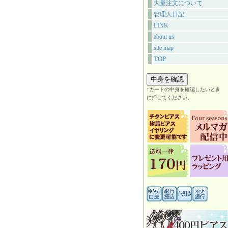
大量注文について
管理人日記
LINK
about us
site map
TOP
↑カートの中身を確認したいとき
に押してください。