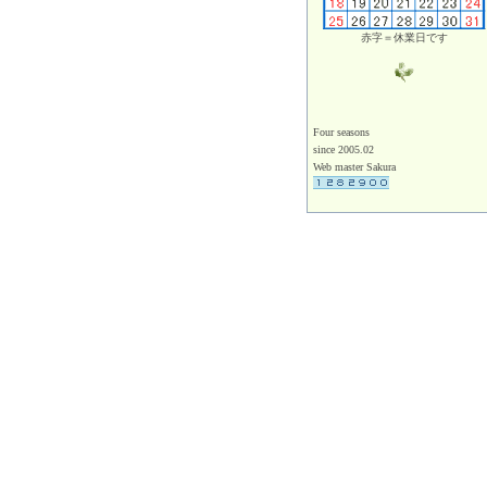
赤字＝休業日です
Four seasons
since 2005.02
Web master Sakura