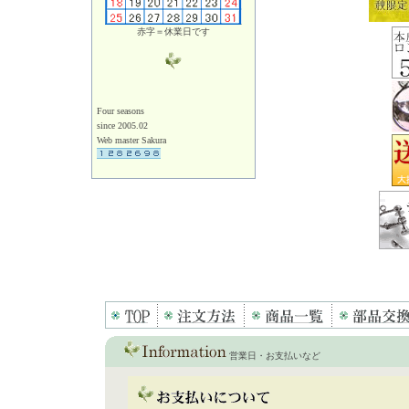
赤字＝休業日です
Four seasons
since 2005.02
Web master Sakura
営業日・お支払いなど