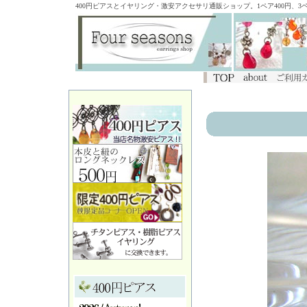
400円ピアスとイヤリング・激安アクセサリ通販ショップ。1ペア400円、