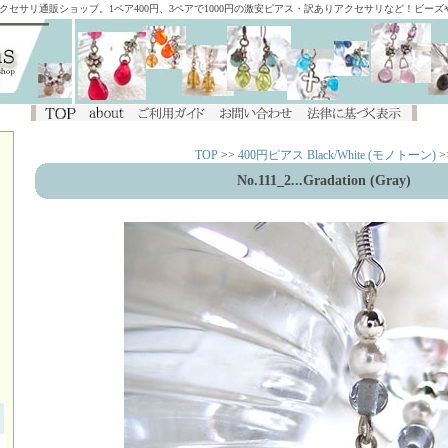
アクセサリ通販ショップ。1ペア400円、3ペアで1000円の激安ピアス・訳ありアクセサリなど！ビー
TOP
>>
400円ピアス Black/White (モノトーン)
>
No.111_2...Gradation (Gray)