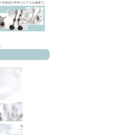
ズや天然石の手作りピアスを格安で。
>