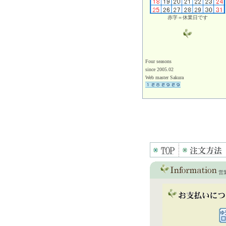
赤字＝休業日です
Four seasons
since 2005.02
Web master Sakura
営