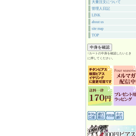
大量注文について
管理人日記
LINK
about us
site map
TOP
↑カートの中身を確認したいとき
に押してください。