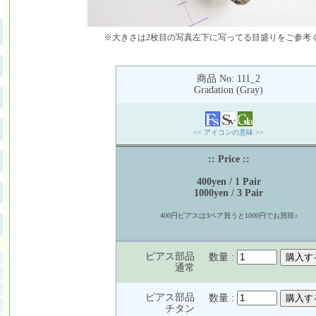
※大きさは2枚目の写真左下に写ってる目盛りをご参考
商品 No: 111_2
Gradation (Gray)
<< アイコンの意味 >>
:: Price ::
400yen / 1 Pair
1000yen / 3 Pair
400円ピアスは3ペア買うと1000円でお買得♪
ピアス部品
数量 :
通常
ピアス部品
数量 :
チタン