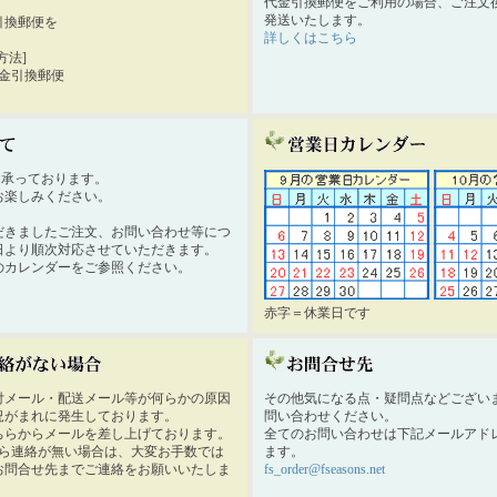
代金引換郵便をご利用の場合、ご注文後
発送いたします。
引換郵便を
詳しくはこちら
。
方法]
代金引換郵便
時間承っております。
お楽しみください。
だきましたご注文、お問い合わせ等につ
日より順次対応させていただきます。
のカレンダーをご参照ください。
赤字＝休業日です
付メール・配送メール等が何らかの原因
その他気になる点・疑問点などござい
況がまれに発生しております。
問い合わせください。
ちらからメールを差し上げております。
全てのお問い合わせは下記メールアド
から連絡が無い場合は、大変お手数では
ます。
お問合せ先までご連絡をお願いいたしま
fs_order@fseasons.net