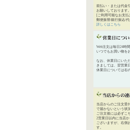
前払い・または代金
お願いしております
[ご利用可能なお支払
郵便振替/銀行振込/
詳しくはこちら
Web注文は毎日24
いつでもお買い物を
なお、休業日にいた
きましては、翌営業
休業日については右
当店からのご注文受
で届かないという状
ご注文後には必ずこ
2営業日以内に当店
ございますが、右側
す。