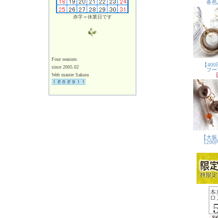
赤字＝休業日です
Four seasons
since 2005.02
Web master Sakura