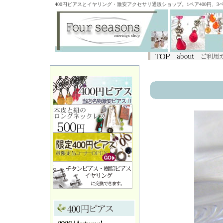
400円ピアスとイヤリング・激安アクセサリ通販ショップ。1ペア400円、