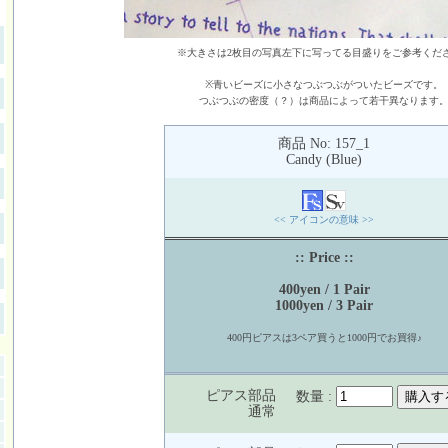
※大きさは2枚目の写真左下に写ってる目盛りをご参考くだ
※青いビーズに小さなつぶつぶがついたビーズです。
つぶつぶの密度（？）は商品によって若干異なります
商品 No: 157_1
Candy (Blue)
<< アイコンの意味 >>
:: Price ::
400yen / 1 Pair
1000yen / 3 Pair
400円ピアスは3ペア買うと1000円でお買得♪
ピアス部品
数量 :
通常