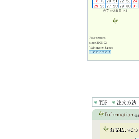
赤字＝休業日です
Four seasons
since 2005.02
Web master Sakura
営