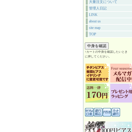
大量注文について
管理人日記
LINK
about us
site map
TOP
↑カートの中身を確認したいとき
に押してください。