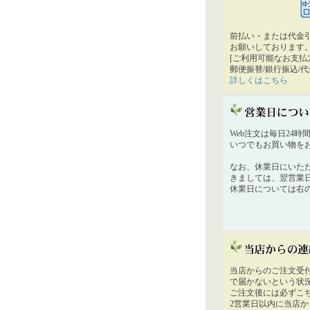
前払い・または代金
お願いしております
[ご利用可能なお支払
郵便振替/銀行振込/
詳しくはこちら
Web注文は毎日24
いつでもお買い物を
なお、休業日にいた
きましては、翌営業
休業日については右
当店からのご注文受
で届かないという状
ご注文後には必ずこ
2営業日以内に当店