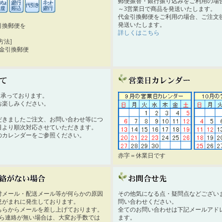
郵便振替・銀行振り込みをご利用の場
～3営業日で商品を発送いたします。
代金引換郵便をご利用の場合、ご注文後
発送いたします。
引換郵便を
詳しくはこちら
。
方法]
代金引換郵便
時間承っております。
お楽しみください。
だきましたご注文、お問い合わせ等につ
日より順次対応させていただきます。
のカレンダーをご参照ください。
赤字＝休業日です
付メール・配送メール等が何らかの原因
その他気になる点・疑問点などござい
況がまれに発生しております。
問い合わせください。
ちらからメールを差し上げております。
全てのお問い合わせは下記メールアド
から連絡が無い場合は、大変お手数では
ます。