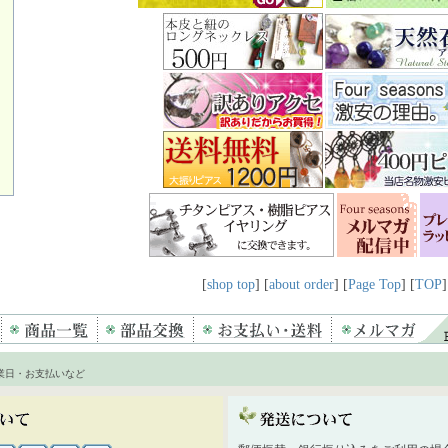
[
shop top
] [
about order
] [
Page Top
] [
TOP
]
業日・お支払いなど