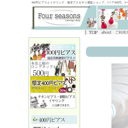
400円ピアスとイヤリング・激安アクセサリ通販ショップ。1ペア400円、