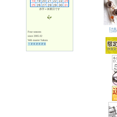
赤字＝休業日です
Four seasons
since 2005.02
Web master Sakura