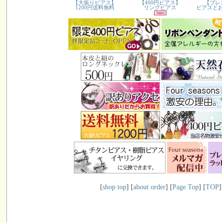
[
shop top
] [
about order
] [
Page Top
] [
TOP
]