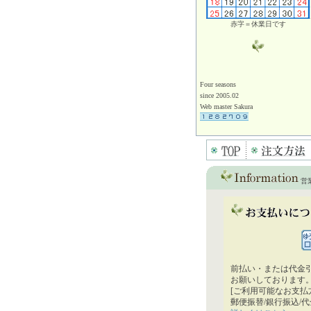
赤字＝休業日です
Four seasons
since 2005.02
Web master Sakura
営
前払い・または代金
お願いしております
[ご利用可能なお支払
郵便振替/銀行振込/