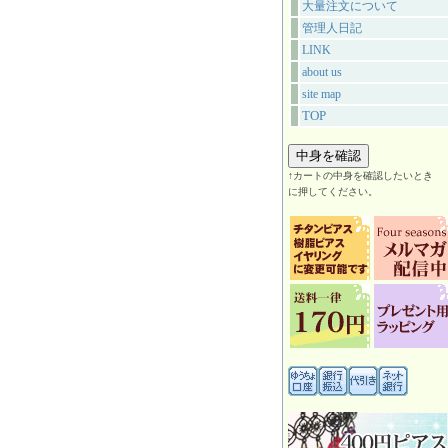
大量注文について
管理人日記
LINK
about us
site map
TOP
↑カートの中身を確認したいとき
に押してください。