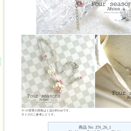
※↑の背景の四角は１辺が約1cmです。
サイズのご参考にどうぞ。
商品 No: ZN_26_1