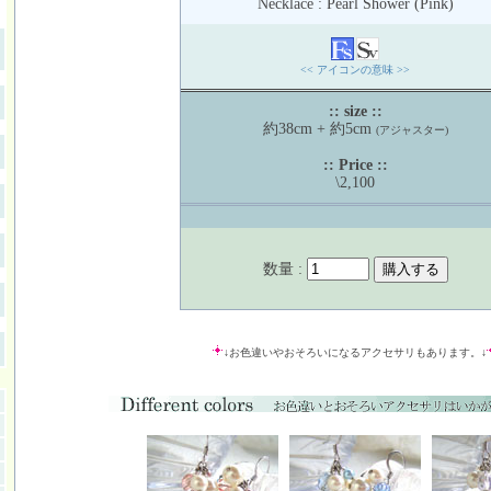
Necklace : Pearl Shower (Pink)
<< アイコンの意味 >>
:: size ::
約38cm + 約5cm
(アジャスター)
:: Price ::
\2,100
数量 :
↓お色違いやおそろいになるアクセサリもあります。↓