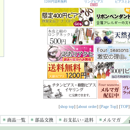
[
shop top
] [
about order
] [
Page Top
] [
TOP
]