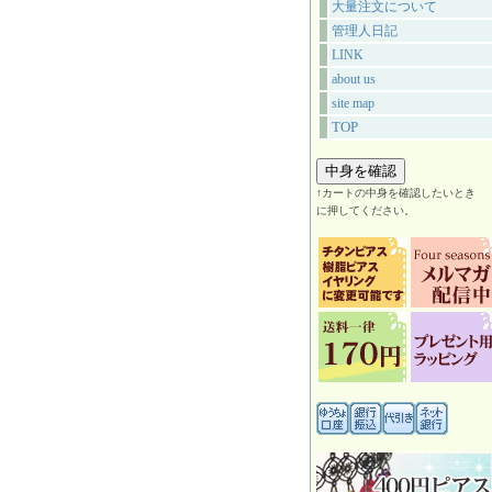
大量注文について
管理人日記
LINK
about us
site map
TOP
↑カートの中身を確認したいとき
に押してください。