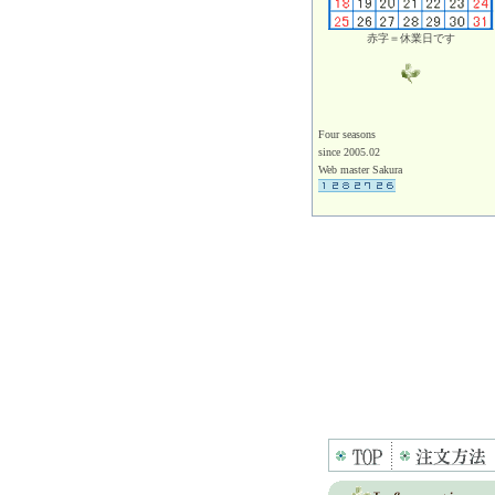
赤字＝休業日です
Four seasons
since 2005.02
Web master Sakura