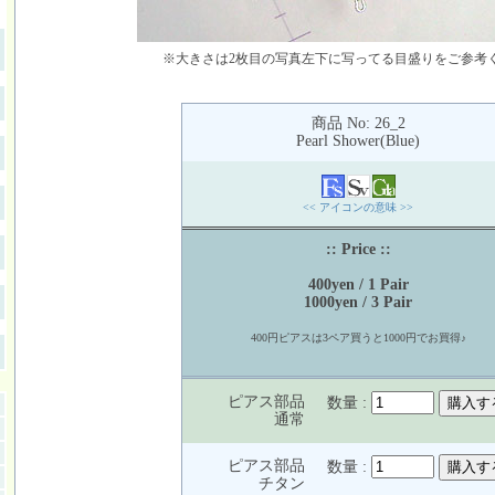
※大きさは2枚目の写真左下に写ってる目盛りをご参考
商品 No: 26_2
Pearl Shower(Blue)
<< アイコンの意味 >>
:: Price ::
400yen / 1 Pair
1000yen / 3 Pair
400円ピアスは3ペア買うと1000円でお買得♪
ピアス部品
数量 :
通常
ピアス部品
数量 :
チタン