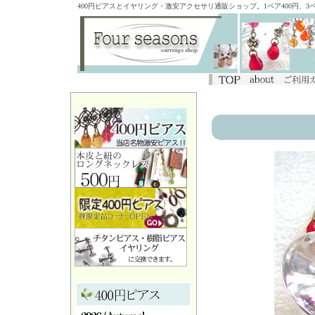
400円ピアスとイヤリング・激安アクセサリ通販ショップ。1ペア400円、