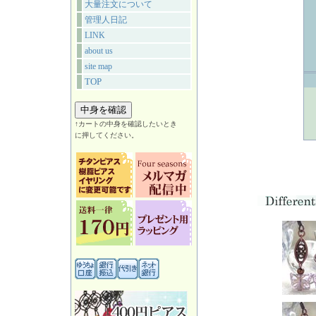
大量注文について
管理人日記
LINK
about us
site map
TOP
↑カートの中身を確認したいとき
に押してください。