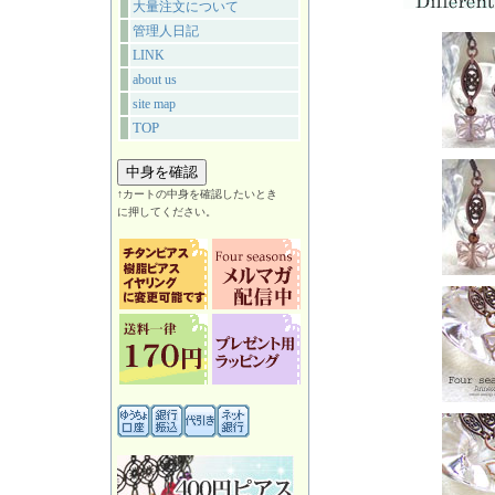
大量注文について
管理人日記
LINK
about us
site map
TOP
↑カートの中身を確認したいとき
に押してください。