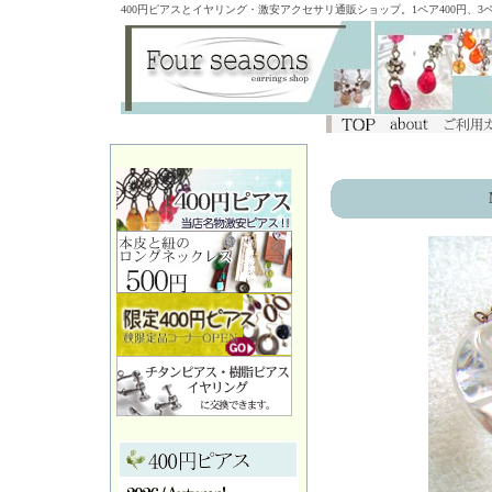
400円ピアスとイヤリング・激安アクセサリ通販ショップ。1ペア400円、