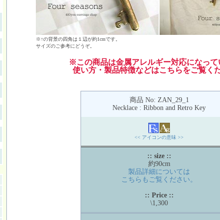
※↑の背景の四角は１辺が約1cmです。
サイズのご参考にどうぞ。
※この商品は金属アレルギー対応になって
使い方・製品特徴などはこちらをご覧く
商品 No: ZAN_29_1
Necklace : Ribbon and Retro Key
<< アイコンの意味 >>
:: size ::
約90cm
製品詳細については
こちらもご覧ください。
:: Price ::
\1,300