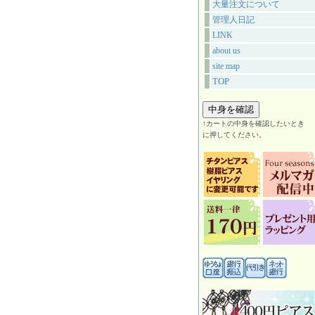
大量注文について
管理人日記
LINK
about us
site map
TOP
↑カートの中身を確認したいとき
に押してください。