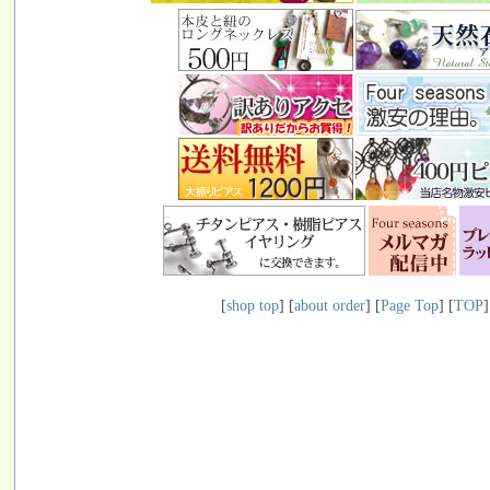
[
shop top
] [
about order
] [
Page Top
] [
TOP
]