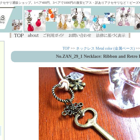
アクセサリ通販ショップ。1ペア400円、3ペアで1000円の激安ピアス・訳ありアクセサリなど！ビー
TOP
>>
ネックレス Metal color (金属ベース)
>>
No.ZAN_29_1 Necklace: Ribbon and Retro 