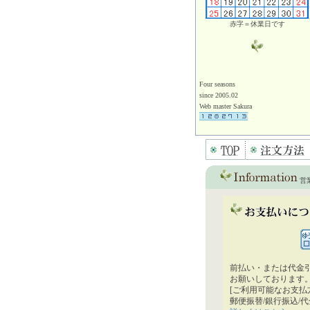
赤字＝休業日です
Four seasons
since 2005.02
Web master Sakura
営
前払い・または代金
お願いしております
[ご利用可能なお支払
郵便振替/銀行振込/