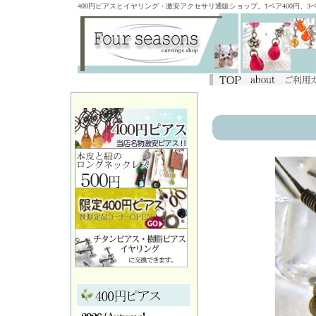
400円ピアスとイヤリング・激安アクセサリ通販ショップ。1ペア400円、