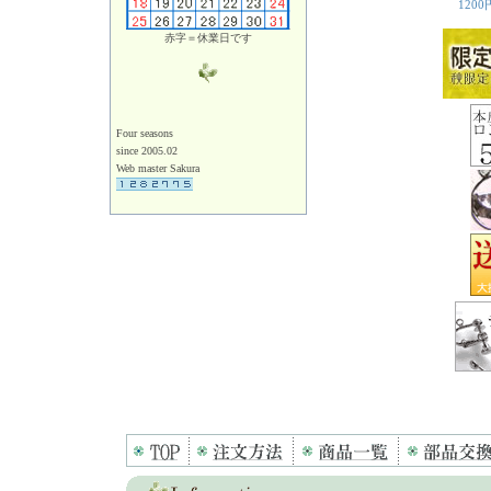
赤字＝休業日です
Four seasons
since 2005.02
Web master Sakura