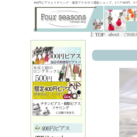
400円ピアスとイヤリング・激安アクセサリ通販ショップ。1ペア400円、