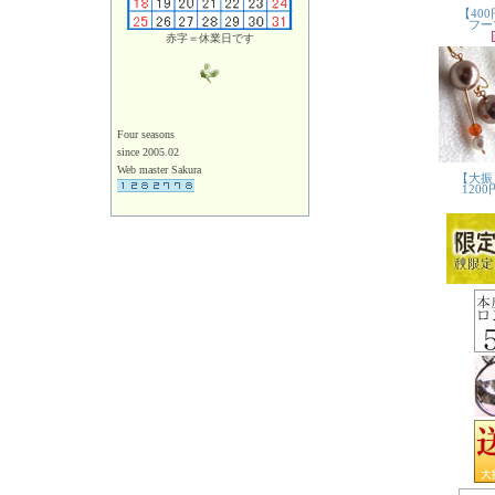
赤字＝休業日です
Four seasons
since 2005.02
Web master Sakura