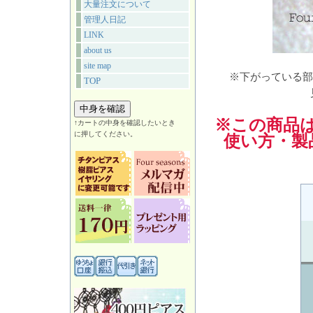
大量注文について
管理人日記
LINK
about us
site map
※下がっている部
TOP
※この商品
↑カートの中身を確認したいとき
に押してください。
使い方・製